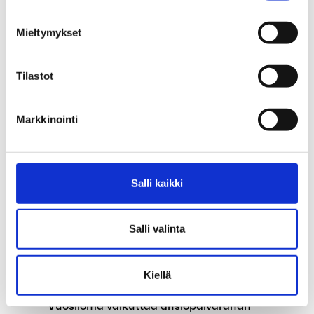
poistamista
Mieltymykset
Työttömyysturva uudistuu syyskuussa
Eduskunta on hyväksynyt
Tilastot
työttömyysturvalain muutokset
Markkinointi
Työttömyyskassojen tehtävät laajenevat
Poikkeuksia palveluissamme kesän aikana
Salli kaikki
Jäätkö työttömäksi
koulunkäynninohjaajan työstä koulun
kesäloman vuoksi?
Salli valinta
Vuorotteluvapaajärjestelmä lakkautetaan
1.8.2024
Kiellä
Vuosiloma vaikuttaa ansiopäivärahan