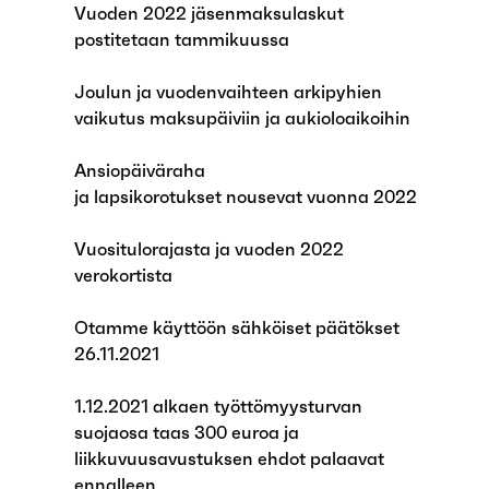
Vuoden 2022 jäsenmaksulaskut
postitetaan tammikuussa
Joulun ja vuodenvaihteen arkipyhien
vaikutus maksupäiviin ja aukioloaikoihin
Ansiopäiväraha
ja lapsikorotukset nousevat vuonna 2022
Vuositulorajasta ja vuoden 2022
verokortista
Otamme käyttöön sähköiset päätökset
26.11.2021
1.12.2021 alkaen työttömyysturvan
suojaosa taas 300 euroa ja
liikkuvuusavustuksen ehdot palaavat
ennalleen