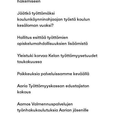
hakemiseen
Jäätkö työttömäksi
koulunkäynninohjaajan työstä koulun
kesäloman vuoksi?
Hallitus esittää työttömien
opiskelumahdollisuuksien lisäämistä
Yleistuki korvaa Kelan työttömyysetuudet
toukokuussa
Poikkeuksia palveluissamme keväällä
Aaria Työttömyyskassan edustajiston
kokous
Aamos Valmennuspalvelujen
työnhakukoulutuksia Aarian jäsenille