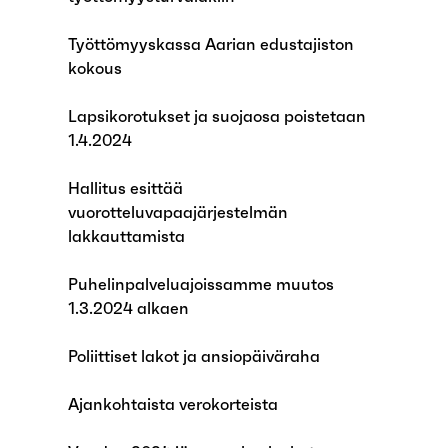
Työttömyyskassa Aarian edustajiston
kokous
Lapsikorotukset ja suojaosa poistetaan
1.4.2024
Hallitus esittää
vuorotteluvapaajärjestelmän
lakkauttamista
Puhelinpalveluajoissamme muutos
1.3.2024 alkaen
Poliittiset lakot ja ansiopäiväraha
Ajankohtaista verokorteista