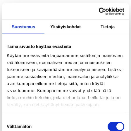
Aaria Työttömyyskassa hakee
kassanjohtajaa
Aaria Työttömyyskassa hakee
Suostumus
Yksityiskohdat
Tietoja
talouspäällikköä
Tämä sivusto käyttää evästeitä
Työvoimapalvelut siirtyvät kuntiin 1.1.2025
Käytämme evästeitä tarjoamamme sisällön ja mainosten
Porrastuksen vaikutukset alkavat näkyä
räätälöimiseen, sosiaalisen median ominaisuuksien
marraskuussa
tukemiseen ja kävijämäärämme analysoimiseen. Lisäksi
jaamme sosiaalisen median, mainosalan ja analytiikka-
Vuoden 2025 jäsenmaksu on 6,5 euroa
alan kumppaneillemme tietoja siitä, miten käytät
kuukaudessa
sivustoamme. Kumppanimme voivat yhdistää näitä
tietoja muihin tietoihin, joita olet antanut heille tai joita on
Tarkistathan verokorttisi tulorajan
kerätty, kun olet käyttänyt heidän palvelujaan.
Hallitus esittää työttömyysturvan ja
Suostumuksen
liikkuvuusavustuksen korotusosien
Välttämätön
valinta