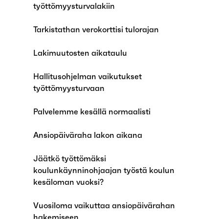
työttömyysturvalakiin
Tarkistathan verokorttisi tulorajan
Lakimuutosten aikataulu
Hallitusohjelman vaikutukset
työttömyysturvaan
Palvelemme kesällä normaalisti
Ansiopäiväraha lakon aikana
Jäätkö työttömäksi
koulunkäynninohjaajan työstä koulun
kesäloman vuoksi?
Vuosiloma vaikuttaa ansiopäivärahan
hakemiseen