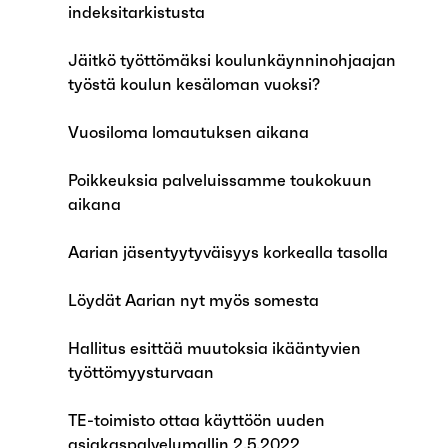
indeksitarkistusta
Jäitkö työttömäksi koulunkäynninohjaajan
työstä koulun kesäloman vuoksi?
Vuosiloma lomautuksen aikana
Poikkeuksia palveluissamme toukokuun
aikana
Aarian jäsentyytyväisyys korkealla tasolla
Löydät Aarian nyt myös somesta
Hallitus esittää muutoksia ikääntyvien
työttömyysturvaan
TE-toimisto ottaa käyttöön uuden
asiakaspalvelumallin 2.5.2022