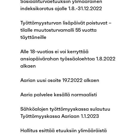
Sosiaaliturvaetuuksiin ylimääräinen
indeksikorotus ajalle 1.8.-31.12.2022
Työttömyysturvan lisäpäivät poistuvat –
tilalle muutosturvamalli 55 vuotta
täyttäneille
Alle 18-vuotias ei voi kerryttää
ansiopäivärahan työssäoloehtoa 1.8.2022
alkaen
Aarian uusi osoite 19.7.2022 alkaen
Aaria palvelee kesällä normaalisti
Sähköalojen työttömyyskassa sulautuu
Työttömyyskassa Aariaan 1.1.2023
Hallitus esittää etuuksiin ylimääräistä