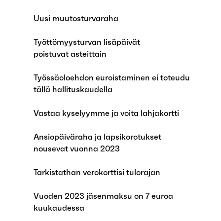
Uusi muutosturvaraha
Työttömyysturvan lisäpäivät
poistuvat asteittain
Työssäoloehdon euroistaminen ei toteudu
tällä hallituskaudella
Vastaa kyselyymme ja voita lahjakortti
Ansiopäiväraha ja lapsikorotukset
nousevat vuonna 2023
Tarkistathan verokorttisi tulorajan
Vuoden 2023 jäsenmaksu on 7 euroa
kuukaudessa