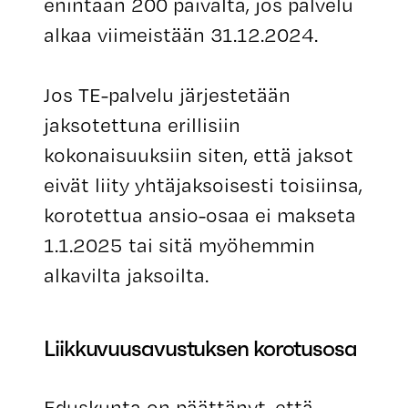
enintään 200 päivältä, jos palvelu
alkaa viimeistään 31.12.2024.
Jos TE-palvelu järjestetään
jaksotettuna erillisiin
kokonaisuuksiin siten, että jaksot
eivät liity yhtäjaksoisesti toisiinsa,
korotettua ansio-osaa ei makseta
1.1.2025 tai sitä myöhemmin
alkavilta jaksoilta.
Liikkuvuusavustuksen korotusosa
Eduskunta on päättänyt, että