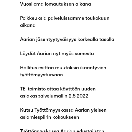
Vuosiloma lomautuksen aikana
Poikkeuksia palveluissamme toukokuun
aikana
Aarian jäsentyytyväisyys korkealla tasolla
Löydät Aarian nyt myös somesta
Hallitus esittää muutoksia ikääntyvien
työttömyysturvaan
TE-toimisto ottaa käyttöön uuden
asiakaspalvelumallin 2.5.2022
Kutsu Työttömyyskassa Aarian yleisen
asiamiespiirin kokoukseen
Työttömyyskassa Aarian edustajiston