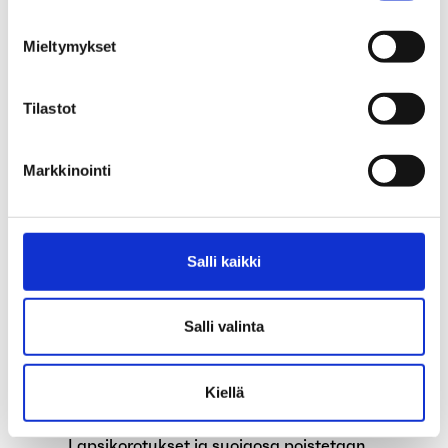
Hallitus esittää työttömyyskassojen
tehtävien laajentamista
Mieltymykset
Kutsu Työttömyyskassa Aarian yleisen
asiamiespiirin kokoukseen
Tilastot
Poikkeuksia palveluissamme kevään
Markkinointi
aikana
Jäsenten tyytyväisyys Aariaan korkealla
tasolla
Salli kaikki
Hallitus esittää muutoksia
työttömyysturvalakiin
Salli valinta
Työttömyyskassa Aarian edustajiston
Kiellä
kokous
Lapsikorotukset ja suojaosa poistetaan