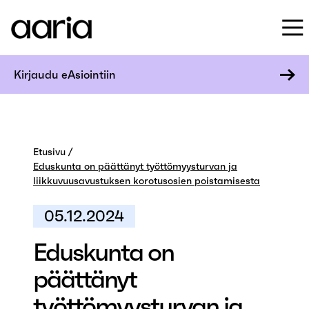
Kirjaudu eAsiointiin
Etusivu
Eduskunta on päättänyt työttömyysturvan ja
liikkuvuusavustuksen korotusosien poistamisesta
05.12.2024
Eduskunta on
päättänyt
työttömyysturvan ja