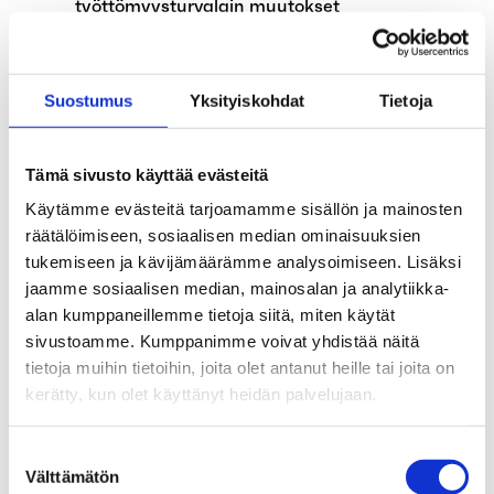
työttömyysturvalain muutokset
Työttömyyskassojen tehtävät laajenevat
Suostumus
Yksityiskohdat
Tietoja
Poikkeuksia palveluissamme kesän aikana
Jäätkö työttömäksi
Tämä sivusto käyttää evästeitä
koulunkäynninohjaajan työstä koulun
Käytämme evästeitä tarjoamamme sisällön ja mainosten
kesäloman vuoksi?
räätälöimiseen, sosiaalisen median ominaisuuksien
tukemiseen ja kävijämäärämme analysoimiseen. Lisäksi
Vuorotteluvapaajärjestelmä lakkautetaan
jaamme sosiaalisen median, mainosalan ja analytiikka-
1.8.2024
alan kumppaneillemme tietoja siitä, miten käytät
sivustoamme. Kumppanimme voivat yhdistää näitä
Vuosiloma vaikuttaa ansiopäivärahan
tietoja muihin tietoihin, joita olet antanut heille tai joita on
hakemiseen
kerätty, kun olet käyttänyt heidän palvelujaan.
Lapsikorotukset ja suojaosa poistettiin
1.4.2024
Suostumuksen
Välttämätön
valinta