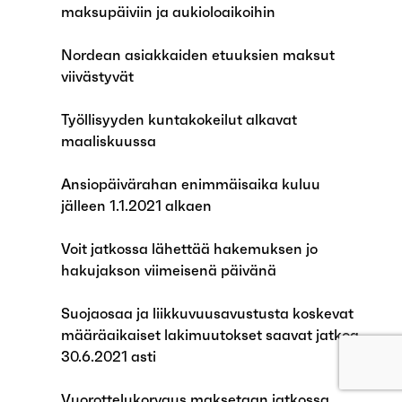
maksupäiviin ja aukioloaikoihin
Nordean asiakkaiden etuuksien maksut
viivästyvät
Työllisyyden kuntakokeilut alkavat
maaliskuussa
Ansiopäivärahan enimmäisaika kuluu
jälleen 1.1.2021 alkaen
Voit jatkossa lähettää hakemuksen jo
hakujakson viimeisenä päivänä
Suojaosaa ja liikkuvuusavustusta koskevat
määräaikaiset lakimuutokset saavat jatkoa
30.6.2021 asti
Vuorottelukorvaus maksetaan jatkossa