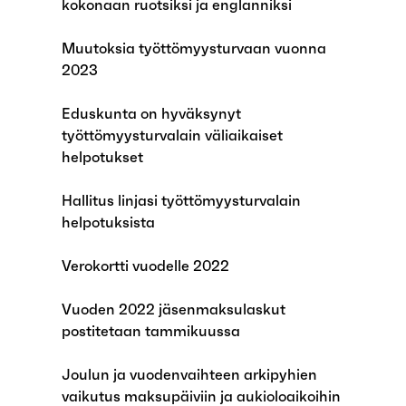
kokonaan ruotsiksi ja englanniksi
Muutoksia työttömyysturvaan vuonna
2023
Eduskunta on hyväksynyt
työttömyysturvalain väliaikaiset
helpotukset
Hallitus linjasi työttömyysturvalain
helpotuksista
Verokortti vuodelle 2022
Vuoden 2022 jäsenmaksulaskut
postitetaan tammikuussa
Joulun ja vuodenvaihteen arkipyhien
vaikutus maksupäiviin ja aukioloaikoihin