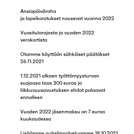
Ansiopäiväraha
ja lapsikorotukset nousevat vuonna 2022
Vuositulorajasta ja vuoden 2022
verokortista
Otamme käyttöön sähköiset päätökset
26.11.2021
1.12.2021 alkaen työttömyysturvan
suojaosa taas 300 euroa ja
liikkuvuusavustuksen ehdot palaavat
ennalleen
Vuoden 2022 jäsenmaksu on 7 euroa
kuukaudessa
Lisäämme puhelinpalveluamme 18.10.2021