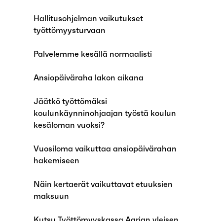
Hallitusohjelman vaikutukset
työttömyysturvaan
Palvelemme kesällä normaalisti
Ansiopäiväraha lakon aikana
Jäätkö työttömäksi
koulunkäynninohjaajan työstä koulun
kesäloman vuoksi?
Vuosiloma vaikuttaa ansiopäivärahan
hakemiseen
Näin kertaerät vaikuttavat etuuksien
maksuun
Kutsu Työttömyyskassa Aarian yleisen