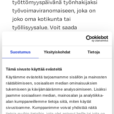
työttömyyspäivänä työnhakijaksi
työvoimaviranomaiseen, joka on
joko oma kotikunta tai
työllisyysalue. Voit saada
ansiopäivärahaa vain, jos olet
ilmoittautunut työnhakijaksi
heidän ohjeidensa mukaisesti.
Suostumus
Yksityiskohdat
Tietoja
Tämä sivusto käyttää evästeitä
Coollan ura- ja työnhakupalvelut
Käytämme evästeitä tarjoamamme sisällön ja mainosten
räätälöimiseen, sosiaalisen median ominaisuuksien
Coolla Oy:n
tukemiseen ja kävijämäärämme analysoimiseen. Lisäksi
jaamme sosiaalisen median, mainosalan ja analytiikka-
palvelukokonaisuudesta löydät
alan kumppaneillemme tietoja siitä, miten käytät
muun muassa työhakuun liittyviä
sivustoamme. Kumppanimme voivat yhdistää näitä
tietoja muihin tietoihin, joita olet antanut heille tai joita on