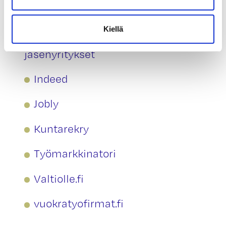
Duunitori
Kiellä
Henkilöstöala HELA ry:n
jäsenyritykset
Indeed
Jobly
Kuntarekry
Työmarkkinatori
Valtiolle.fi
vuokratyofirmat.fi