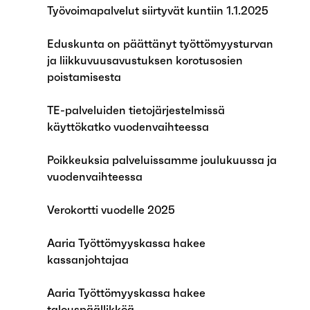
Työvoimapalvelut siirtyvät kuntiin 1.1.2025
Eduskunta on päättänyt työttömyysturvan
ja liikkuvuusavustuksen korotusosien
poistamisesta
TE-palveluiden tietojärjestelmissä
käyttökatko vuodenvaihteessa
Poikkeuksia palveluissamme joulukuussa ja
vuodenvaihteessa
Verokortti vuodelle 2025
Aaria Työttömyyskassa hakee
kassanjohtajaa
Aaria Työttömyyskassa hakee
talouspäällikköä