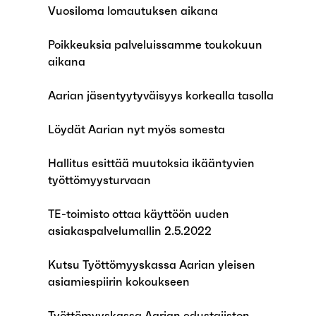
Vuosiloma lomautuksen aikana
Poikkeuksia palveluissamme toukokuun
aikana
Aarian jäsentyytyväisyys korkealla tasolla
Löydät Aarian nyt myös somesta
Hallitus esittää muutoksia ikääntyvien
työttömyysturvaan
TE-toimisto ottaa käyttöön uuden
asiakaspalvelumallin 2.5.2022
Kutsu Työttömyyskassa Aarian yleisen
asiamiespiirin kokoukseen
Työttömyyskassa Aarian edustajiston