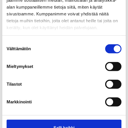
asiamiespiirin kokoukseen
alan kumppaneillemme tietoja siitä, miten käytät
sivustoamme. Kumppanimme voivat yhdistää näitä
Työttömyyskassa Aarian edustajiston
tietoja muihin tietoihin, joita olet antanut heille tai joita on
kokous
kerätty, kun olet käyttänyt heidän palvelujaan.
Poikkeuksia palveluissamme kevään
Suostumuksen
aikana
Välttämätön
valinta
Muutosturvarahan hakija – ilmoittaudu TE-
Mieltymykset
toimistoon ajoissa
Ajankohtaista verokorteista
Tilastot
Ansiopäiväraha lakon aikana
Markkinointi
Vuoden 2023 jäsenmaksulaskut on
lähetetty yksilöjäsenille
Salli kaikki