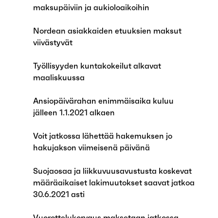
maksupäiviin ja aukioloaikoihin
Nordean asiakkaiden etuuksien maksut
viivästyvät
Työllisyyden kuntakokeilut alkavat
maaliskuussa
Ansiopäivärahan enimmäisaika kuluu
jälleen 1.1.2021 alkaen
Voit jatkossa lähettää hakemuksen jo
hakujakson viimeisenä päivänä
Suojaosaa ja liikkuvuusavustusta koskevat
määräaikaiset lakimuutokset saavat jatkoa
30.6.2021 asti
Vuorottelukorvaus maksetaan jatkossa