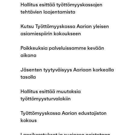
Hallitus esittää työttömyyskassojen
tehtävien laajentamista
Kutsu Työttömyyskassa Aarian yleisen
asiamiespiirin kokoukseen
Poikkeuksia palveluissamme kevään
aikana
Jäsenten tyytyväisyys Aariaan korkealla
tasolla
Hallitus esittää muutoksia
työttömyysturvalakiin
Työttömyyskassa Aarian edustajiston
kokous
Lapsikorotukset ja suojaosa poistetaan