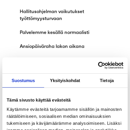
Hallitusohjelman vaikutukset
työttömyysturvaan
Palvelemme kesällä normaalisti
Ansiopäiväraha lakon aikana
Jäätkö työttömäksi
koulunkäynninohjaajan työstä koulun
kesäloman vuoksi?
Suostumus
Yksityiskohdat
Tietoja
Vuosiloma vaikuttaa ansiopäivärahan
hakemiseen
Tämä sivusto käyttää evästeitä
Näin kertaerät vaikuttavat etuuksien
Käytämme evästeitä tarjoamamme sisällön ja mainosten
maksuun
räätälöimiseen, sosiaalisen median ominaisuuksien
tukemiseen ja kävijämäärämme analysoimiseen. Lisäksi
Kutsu Työttömyyskassa Aarian yleisen
jaamme sosiaalisen median, mainosalan ja analytiikka-