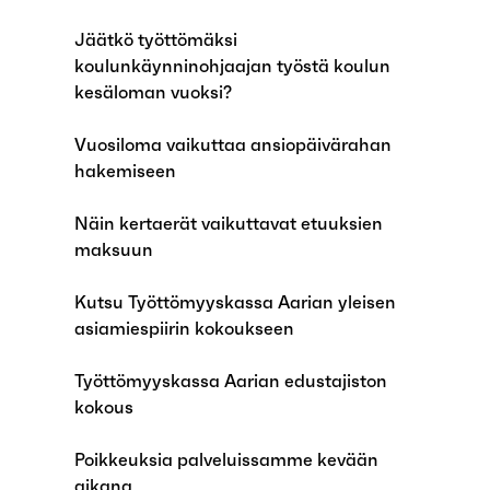
Jäätkö työttömäksi
koulunkäynninohjaajan työstä koulun
kesäloman vuoksi?
Vuosiloma vaikuttaa ansiopäivärahan
hakemiseen
Näin kertaerät vaikuttavat etuuksien
maksuun
Kutsu Työttömyyskassa Aarian yleisen
asiamiespiirin kokoukseen
Työttömyyskassa Aarian edustajiston
kokous
Poikkeuksia palveluissamme kevään
aikana