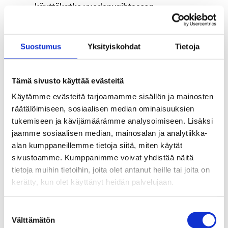
käyttökatko vuodenvaihteessa
Poikkeuksia palveluissamme joulukuussa ja
vuodenvaihteessa
Suostumus
Yksityiskohdat
Tietoja
Verokortti vuodelle 2025
Tämä sivusto käyttää evästeitä
Aaria Työttömyyskassa hakee
Käytämme evästeitä tarjoamamme sisällön ja mainosten
kassanjohtajaa
räätälöimiseen, sosiaalisen median ominaisuuksien
tukemiseen ja kävijämäärämme analysoimiseen. Lisäksi
Aaria Työttömyyskassa hakee
jaamme sosiaalisen median, mainosalan ja analytiikka-
talouspäällikköä
alan kumppaneillemme tietoja siitä, miten käytät
sivustoamme. Kumppanimme voivat yhdistää näitä
Työvoimapalvelut siirtyvät kuntiin 1.1.2025
tietoja muihin tietoihin, joita olet antanut heille tai joita on
kerätty, kun olet käyttänyt heidän palvelujaan.
Porrastuksen vaikutukset alkavat näkyä
marraskuussa
Suostumuksen
Välttämätön
valinta
Vuoden 2025 jäsenmaksu on 6,5 euroa