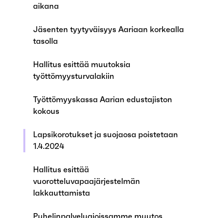
aikana
Jäsenten tyytyväisyys Aariaan korkealla
tasolla
Hallitus esittää muutoksia
työttömyysturvalakiin
Työttömyyskassa Aarian edustajiston
kokous
Lapsikorotukset ja suojaosa poistetaan
1.4.2024
Hallitus esittää
vuorotteluvapaajärjestelmän
lakkauttamista
Puhelinpalveluajoissamme muutos