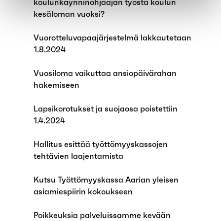
koulunkäynninohjaajan työstä koulun
kesäloman vuoksi?
Vuorotteluvapaajärjestelmä lakkautetaan
1.8.2024
Vuosiloma vaikuttaa ansiopäivärahan
hakemiseen
Lapsikorotukset ja suojaosa poistettiin
1.4.2024
Hallitus esittää työttömyyskassojen
tehtävien laajentamista
Kutsu Työttömyyskassa Aarian yleisen
asiamiespiirin kokoukseen
Poikkeuksia palveluissamme kevään