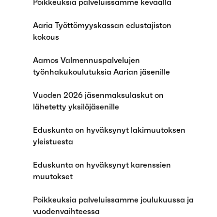
Poikkeuksia palveluissamme keväällä
Aaria Työttömyyskassan edustajiston
kokous
Aamos Valmennuspalvelujen
työnhakukoulutuksia Aarian jäsenille
Vuoden 2026 jäsenmaksulaskut on
lähetetty yksilöjäsenille
Eduskunta on hyväksynyt lakimuutoksen
yleistuesta
Eduskunta on hyväksynyt karenssien
muutokset
Poikkeuksia palveluissamme joulukuussa ja
vuodenvaihteessa