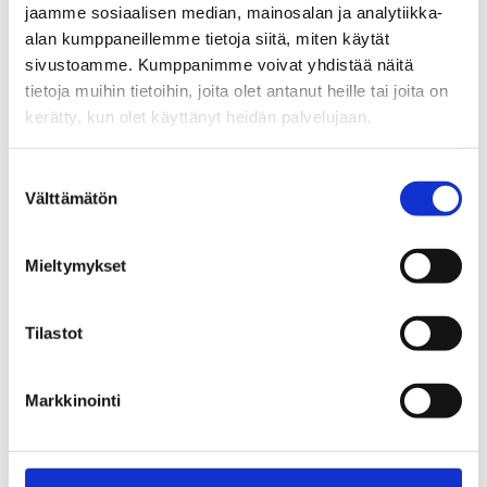
Toimita valitus
jaamme sosiaalisen median, mainosalan ja analytiikka-
työttömyyskassaan
alan kumppaneillemme tietoja siitä, miten käytät
sivustoamme. Kumppanimme voivat yhdistää näitä
mahdollisimman pian, jotta se ei
tietoja muihin tietoihin, joita olet antanut heille tai joita on
myöhästyisi. Sosiaaliturva-
kerätty, kun olet käyttänyt heidän palvelujaan.
asioiden
Suostumuksen
muutoksenhakulautakunta ja
Välttämätön
valinta
vakuutusoikeus eivät käsittele
myöhästyneitä valituksia, ellei
Mieltymykset
myöhästymiselle ole erittäin
painavaa syytä.
Tilastot
Markkinointi
Miten valitus tehdään?