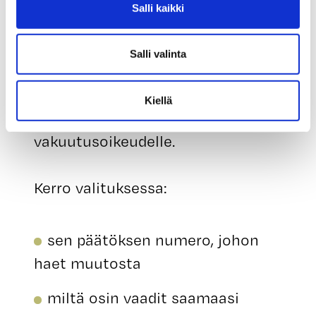
Tee valitus kirjallisesti ja osoita se
Salli kaikki
sosiaaliturva-asioiden
muutoksenhakulautakunnalle. Jos
Salli valinta
valitat sosiaaliturva-asioiden
muutoksenhakulautakunnan
Kiellä
päätöksestä, osoita se
vakuutusoikeudelle.
Kerro valituksessa:
sen päätöksen numero, johon
haet muutosta
miltä osin vaadit saamaasi