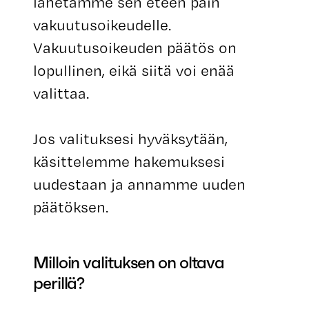
lähetämme sen eteen päin
vakuutusoikeudelle.
Vakuutusoikeuden päätös on
lopullinen, eikä siitä voi enää
valittaa.
Jos valituksesi hyväksytään,
käsittelemme hakemuksesi
uudestaan ja annamme uuden
päätöksen.
Milloin valituksen on oltava
perillä?