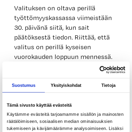
Valituksen on oltava perillä
työttömyyskassassa viimeistään
30. päivänä siitä, kun sait
päätöksestä tiedon. Riittää, että
valitus on perillä kyseisen
vuorokauden loppuun mennessä.
Katsomme, että olet saanut
tiedon päätöksestä viimeistään 7.
Suostumus
Yksityiskohdat
Tietoja
päivänä sen jälkeen, kun olemme
postittaneet päätöksen
Tämä sivusto käyttää evästeitä
ilmoittamaasi osoitteeseen.
Käytämme evästeitä tarjoamamme sisällön ja mainosten
räätälöimiseen, sosiaalisen median ominaisuuksien
tukemiseen ja kävijämäärämme analysoimiseen. Lisäksi