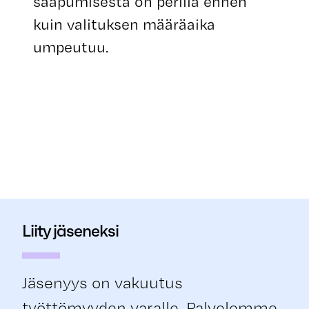
saapumisesta on perillä ennen
kuin valituksen määräaika
umpeutuu.
Liity jäseneksi
Jäsenyys on vakuutus
työttömyyden varalle. Palvelemme