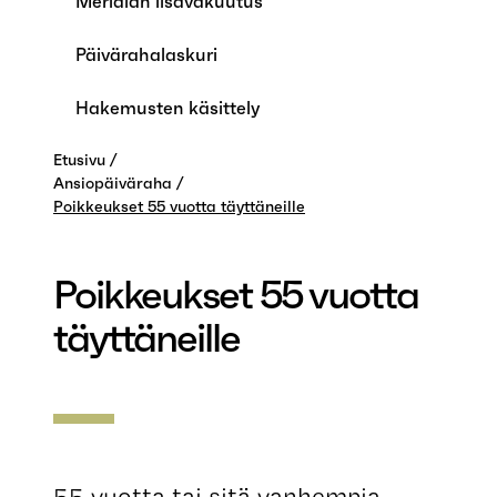
Merialan lisävakuutus
Päivärahalaskuri
Hakemusten käsittely
Etusivu
Ansiopäiväraha
Poikkeukset 55 vuotta täyttäneille
Poikkeukset 55 vuotta
täyttäneille
55 vuotta tai sitä vanhempia