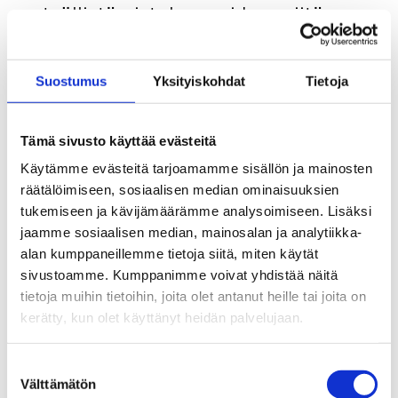
työllistämistukea, voidaan siitä
lukea 75 % työssäoloehtoosi. Jotta
26 viikon työssäoloehtosi täyttyy,
Suostumus
Yksityiskohdat
Tietoja
sinun on työskenneltävä
palkkatukityössä vähintään 35
Tämä sivusto käyttää evästeitä
viikkoa. Jos palkkatukityösi on
Käytämme evästeitä tarjoamamme sisällön ja mainosten
järjestetty ikääntyneitä koskevan
räätälöimiseen, sosiaalisen median ominaisuuksien
tukemiseen ja kävijämäärämme analysoimiseen. Lisäksi
työllistämisvelvoitteen
jaamme sosiaalisen median, mainosalan ja analytiikka-
perusteella, työssäoloehtosi
alan kumppaneillemme tietoja siitä, miten käytät
kertyy palkkatukityön ajalta 100-
sivustoamme. Kumppanimme voivat yhdistää näitä
tietoja muihin tietoihin, joita olet antanut heille tai joita on
prosenttisesti.
kerätty, kun olet käyttänyt heidän palvelujaan.
Suostumuksen
57 vuotta täyttäneet
Välttämätön
valinta