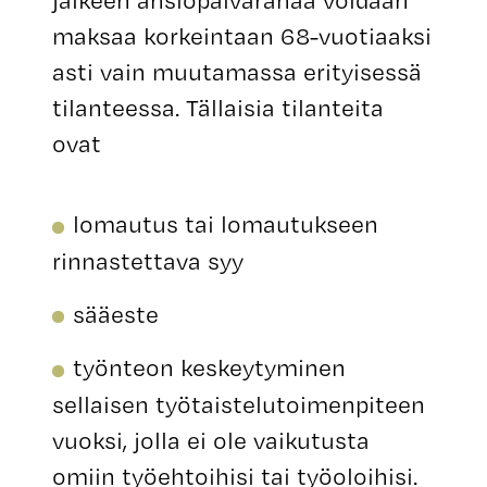
jälkeen ansiopäivärahaa voidaan
maksaa korkeintaan 68-vuotiaaksi
asti vain muutamassa erityisessä
tilanteessa. Tällaisia tilanteita
ovat
lomautus tai lomautukseen
rinnastettava syy
sääeste
työnteon keskeytyminen
sellaisen työtaistelutoimenpiteen
vuoksi, jolla ei ole vaikutusta
omiin työehtoihisi tai työoloihisi.