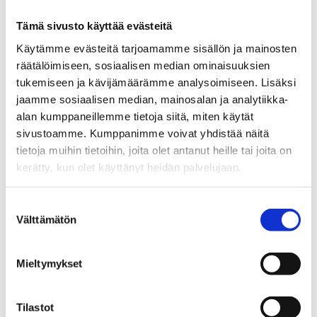
september
Tämä sivusto käyttää evästeitä
Riksdagen har godkänt ändringar i lagen
Käytämme evästeitä tarjoamamme sisällön ja mainosten
om utkomstskydd för arbetslösa
räätälöimiseen, sosiaalisen median ominaisuuksien
tukemiseen ja kävijämäärämme analysoimiseen. Lisäksi
Arbetslöshetskassornas uppgifter utökas
jaamme sosiaalisen median, mainosalan ja analytiikka-
alan kumppaneillemme tietoja siitä, miten käytät
Avvikande betjäningstider under
sivustoamme. Kumppanimme voivat yhdistää näitä
sommaren
tietoja muihin tietoihin, joita olet antanut heille tai joita on
kerätty, kun olet käyttänyt heidän palvelujaan.
Blir du arbetslös i arbetet som
skolgångshandledare på grund av skolans
Suostumuksen
sommarlov?
Välttämätön
valinta
Systemet med alterneringsledighet slopas
1.8.2024
Mieltymykset
Semestern påverkar ansökan om
Tilastot
inkomstrelaterad dagpenning