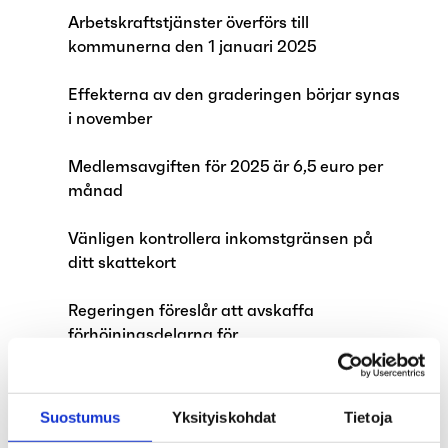
Arbetskraftstjänster överförs till
kommunerna den 1 januari 2025
Effekterna av den graderingen börjar synas
i november
Medlemsavgiften för 2025 är 6,5 euro per
månad
Vänligen kontrollera inkomstgränsen på
ditt skattekort
Regeringen föreslår att avskaffa
förhöjningsdelarna för
arbetslöshetsskyddet och
rörlighetsunderstödet
Suostumus
Yksityiskohdat
Tietoja
Arbetslöshetsskyddet reformeras i