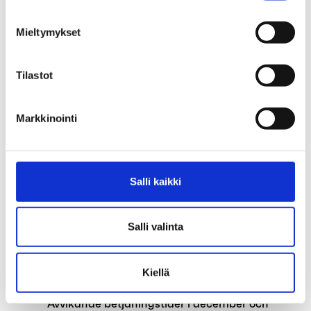
Avvikande betjäningstider under våren
Mieltymykset
Aaria Arbetslöshetskassans
representantskapsmöte
Tilastot
Jobbsökningsutbildningar för Aarias
medlemmar i samarbete med Aamos
Markkinointi
Valmennuspalvelut
Medlemsavgiftsfakturan har skickats till
enskilda medlemmar
Salli kaikki
Riksdagen har godkänt lagändringen om
allmänt stöd
Salli valinta
Riksdagen har godkänt ändringarna i
karenstiderna
Kiellä
Avvikande betjäningstider i december och