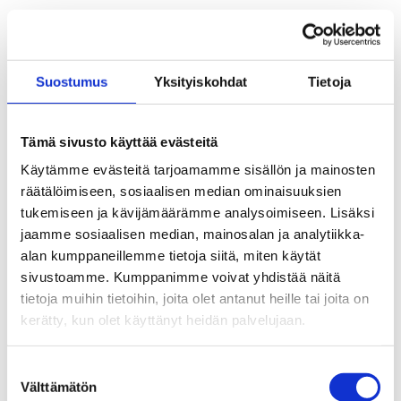
Kungörelse
Arbetslöshetskassan Pro fusioneras med
Suostumus
Yksityiskohdat
Tietoja
Aaria Arbetslöshetskassa 1.1.2027
Semestern påverkar ansökan om
Tämä sivusto käyttää evästeitä
inkomstrelaterad dagpenning
Käytämme evästeitä tarjoamamme sisällön ja mainosten
Blir du arbetslös i arbetet som
räätälöimiseen, sosiaalisen median ominaisuuksien
skolgångshandledare på grund av skolans
tukemiseen ja kävijämäärämme analysoimiseen. Lisäksi
sommarlov?
jaamme sosiaalisen median, mainosalan ja analytiikka-
alan kumppaneillemme tietoja siitä, miten käytät
Regeringen föreslår fler studiemöjligheter
sivustoamme. Kumppanimme voivat yhdistää näitä
för arbetslösa
tietoja muihin tietoihin, joita olet antanut heille tai joita on
kerätty, kun olet käyttänyt heidän palvelujaan.
Allmänt stöd ersätter FPA:s
arbetslöshetsförmåner i maj
Suostumuksen
Välttämätön
valinta