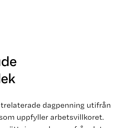
ade
lek
trelaterade dagpenning utifrån
som uppfyller arbetsvillkoret.