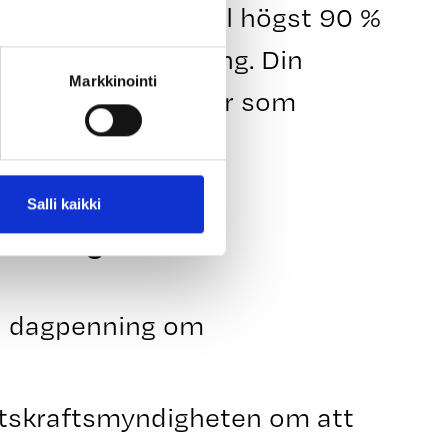
ning kan uppgå till högst 90 %
d för din dagpenning. Din
Markkinointi
ock minst lika stor som
Salli kaikki
penning
ad dagpenning om
tskraftsmyndigheten om att