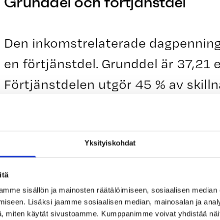
Grunddel och förtjänstdel
Den inkomstrelaterade dagpenning
en förtjänstdel. Grunddel är 37,21
Förtjänstdelen utgör 45 % av skil
dagslönen.
Om din månadslön överstiger ett vi
Yksityiskohdat
förtjänstdelen 20 % för den överst
itä
3534,95 euro år 2025 och år 2026
mme sisällön ja mainosten räätälöimiseen, sosiaalisen median
iseen. Lisäksi jaamme sosiaalisen median, mainosalan ja analy
, miten käytät sivustoamme. Kumppanimme voivat yhdistää näitä t