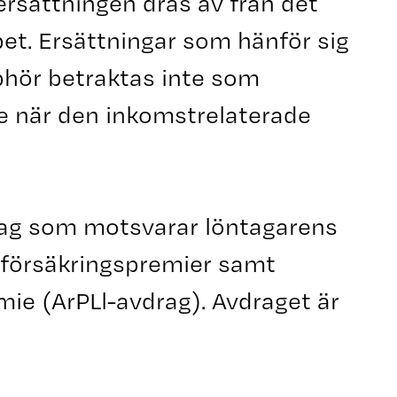
sättningen dras av från det
pet. Ersättningar som hänför sig
pphör betraktas inte som
te när den inkomstrelaterade
rag som motsvarar löntagarens
sförsäkringspremier samt
ie (ArPLl-avdrag). Avdraget är