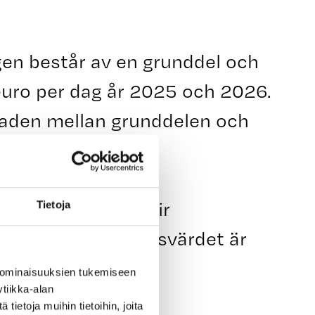
en består av en grunddel och
 euro per dag år 2025 och 2026.
lnaden mellan grunddelen och
sst gränsvärde, blir
Tietoja
igande delen. Gränsvärdet är
.
 ominaisuuksien tukemiseen
tiikka-alan
ietoja muihin tietoihin, joita