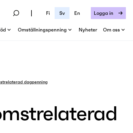
Fi
Sv
En
Logga in
töd
Omställningspenning
Nyheter
Om oss
mstrelaterad dagpenning
komstrelaterad