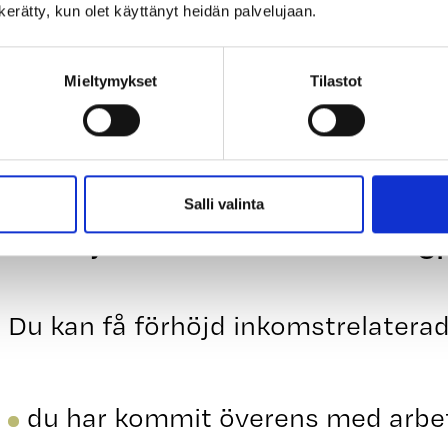
Din fulla inkomstrelaterade dagpen
n kerätty, kun olet käyttänyt heidän palvelujaan.
av den dagslön som ligger till grun
Mieltymykset
Tilastot
inkomstrelaterade dagpenning är d
grunddel.
Salli valinta
Förhöjd inkomstrelaterad dag
Du kan få förhöjd inkomstrelater
du har kommit överens med arbe