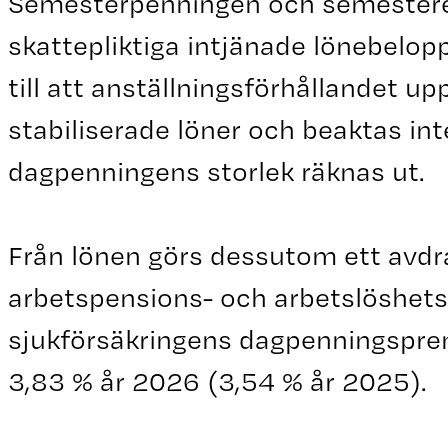
Semesterpenningen och semesterer
skattepliktiga intjänade lönebelop
till att anställningsförhållandet u
stabiliserade löner och beaktas in
dagpenningens storlek räknas ut.
Från lönen görs dessutom ett avd
arbetspensions- och arbetslöshet
sjukförsäkringens dagpenningsprem
3,83 % år 2026 (3,54 % år 2025).