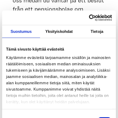
oss medan du väntar på ett beslut
från ett pensionsbolag om
invaliditetspension vid nedsatt
arbetsförmåga. Du kan lämna in
Suostumus
Yksityiskohdat
Tietoja
din första ansökan om
inkomstrelaterad dagpenning cirka
Tämä sivusto käyttää evästeitä
två veckor efter att perioden med
Käytämme evästeitä tarjoamamme sisällön ja mainosten
sjukdagpenning tagit slut.
räätälöimiseen, sosiaalisen median ominaisuuksien
tukemiseen ja kävijämäärämme analysoimiseen. Lisäksi
jaamme sosiaalisen median, mainosalan ja analytiikka-
Kom ihåg att anmäla dig till
alan kumppaneillemme tietoja siitä, miten käytät
arbetskraftsmyndigheten
sivustoamme. Kumppanimme voivat yhdistää näitä
omedelbart när perioden för
tietoja muihin tietoihin, joita olet antanut heille tai joita on
kerätty, kun olet käyttänyt heidän palvelujaan.
sjukdagpenning tagit slut.
Suostumuksen