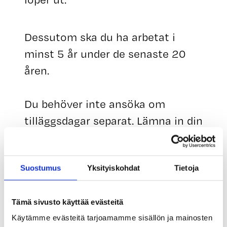
Dessutom ska du ha arbetat i
minst 5 år under de senaste 20
åren.
Du behöver inte ansöka om
tilläggsdagar separat. Lämna in din
ansökan om inkomstrelaterad
dagpenning som vanligt till
kassan. När vi behandlar din
Suostumus
Yksityiskohdat
Tietoja
ansökan undersöker vi om du har
rätt till tilläggsdagar. Inget separat
Tämä sivusto käyttää evästeitä
Käytämme evästeitä tarjoamamme sisällön ja mainosten
beslut fattas om tilläggsdagar.