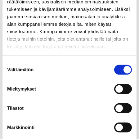
räätälöimiseen, sosiaalisen median ominaisuuksien
tukemiseen ja kävijämäärämme analysoimiseen. Lisäksi
Storleken på den
jaamme sosiaalisen median, mainosalan ja analytiikka-
alan kumppaneillemme tietoja siitä, miten käytät
inkomstrelaterade dagpenningen
sivustoamme. Kumppanimme voivat yhdistää näitä
räknas inte på nytt för
tietoja muihin tietoihin, joita olet antanut heille tai joita on
tilläggsdagarna.
kerätty, kun olet käyttänyt heidän palvelujaan.
Suostumuksen
Den inkomstrelaterade
Välttämätön
valinta
dagpenningens tilläggsdagar kan
fortsätta löpa fram till
Mieltymykset
ålderspensionen eller till utgången
av den kalendermånad som du
Tilastot
fyller 65 år.
Markkinointi