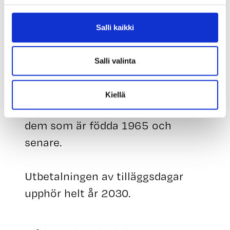
Ändringar i rätten till tilläggsdagar
Salli kaikki
I och med lagändringen som
träder i kraft den 1 januari 2023
Salli valinta
avskaffas tilläggsdagarna för
arbetslöshetsdagpenning. Rätten
Kiellä
till tilläggsdagar avskaffas helt för
dem som är födda 1965 och
senare.
Utbetalningen av tilläggsdagar
upphör helt år 2030.