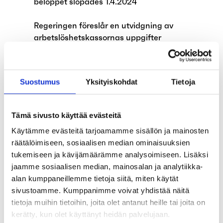
beloppet slopades 1.4.2024
Regeringen föreslår en utvidgning av
arbetslöshetskassornas uppgifter
Inbjudan till ett möte i Arbetslöshetskassan
Aarias allmänna ombudsmannadistrikt
Suostumus
Yksityiskohdat
Tietoja
Avvikande betjäningstider under våren
Tämä sivusto käyttää evästeitä
Medlemmarna är mycket nöjda med Aaria
Käytämme evästeitä tarjoamamme sisällön ja mainosten
räätälöimiseen, sosiaalisen median ominaisuuksien
Regeringen föreslår ändringar i lagen om
tukemiseen ja kävijämäärämme analysoimiseen. Lisäksi
utkomstskydd för arbetslösa
jaamme sosiaalisen median, mainosalan ja analytiikka-
alan kumppaneillemme tietoja siitä, miten käytät
Arbetslöshetskassan Aarias
sivustoamme. Kumppanimme voivat yhdistää näitä
representantskapsmöte
tietoja muihin tietoihin, joita olet antanut heille tai joita on
kerätty, kun olet käyttänyt heidän palvelujaan.
Barnförhöjningarna och det skyddade