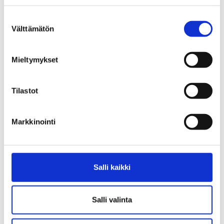
beloppet slopas 1.4.2024
Suostumuksen
Välttämätön
Regeringen föreslår slopande av systemet
valinta
med alterneringsledighet
Mieltymykset
Ändringar i våra telefontjänsttider fr.o.m.
1.3.2024
Tilastot
Politiska strejker och inkomstrelaterad
dagpenning
Markkinointi
Aktuellt om skattekort
Medlemsagiftsfakturan har skickats till
Salli kaikki
enskilda medlemmar
Ändringar i lagen om utkomstskydd för
Salli valinta
arbetslösa 1.1.2024