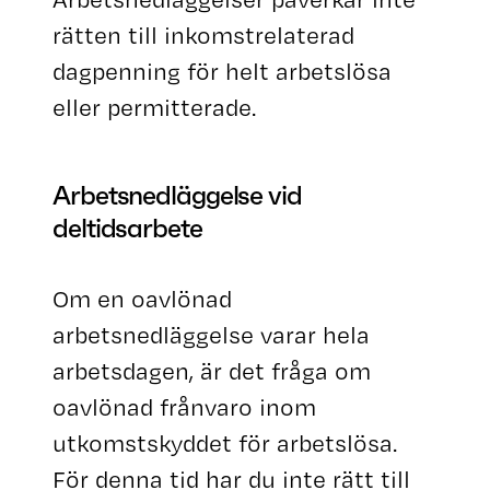
rätten till inkomstrelaterad
dagpenning för helt arbetslösa
eller permitterade.
Arbetsnedläggelse vid
deltidsarbete
Om en oavlönad
arbetsnedläggelse varar hela
arbetsdagen, är det fråga om
oavlönad frånvaro inom
utkomstskyddet för arbetslösa.
För denna tid har du inte rätt till