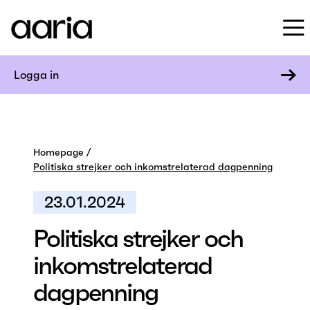
Logga in
Homepage
Politiska strejker och inkomstrelaterad dagpenning
23.01.2024
Politiska strejker och
inkomstrelaterad
dagpenning