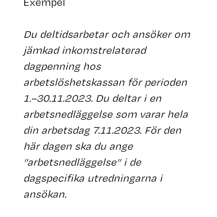
Exempel
Du deltidsarbetar och ansöker om
jämkad inkomstrelaterad
dagpenning hos
arbetslöshetskassan för perioden
1.–30.11.2023. Du deltar i en
arbetsnedläggelse som varar hela
din arbetsdag 7.11.2023. För den
här dagen ska du ange
”arbetsnedläggelse” i de
dagspecifika utredningarna i
ansökan.