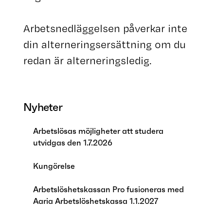
Arbetsnedläggelsen påverkar inte
din alterneringsersättning om du
redan är alterneringsledig.
Nyheter
Arbetslösas möjligheter att studera
utvidgas den 1.7.2026
Kungörelse
Arbetslöshetskassan Pro fusioneras med
Aaria Arbetslöshetskassa 1.1.2027