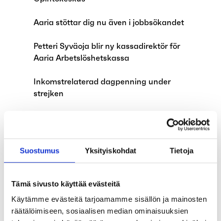
Aaria stöttar dig nu även i jobbsökandet
Petteri Syväoja blir ny kassadirektör för
Aaria Arbetslöshetskassa
Inkomstrelaterad dagpenning under
strejken
Medlemsavgiftsfakturan har skickats till
enskilda medlemmar
Suostumus
Yksityiskohdat
Tietoja
Arbetskraftstjänster överförs till
kommunerna den 1 januari 2025
Tämä sivusto käyttää evästeitä
Riksdagen har beslutat om att avskaffa
Käytämme evästeitä tarjoamamme sisällön ja mainosten
förhöjningsdelarna för
räätälöimiseen, sosiaalisen median ominaisuuksien
arbetslöshetsskyddet och