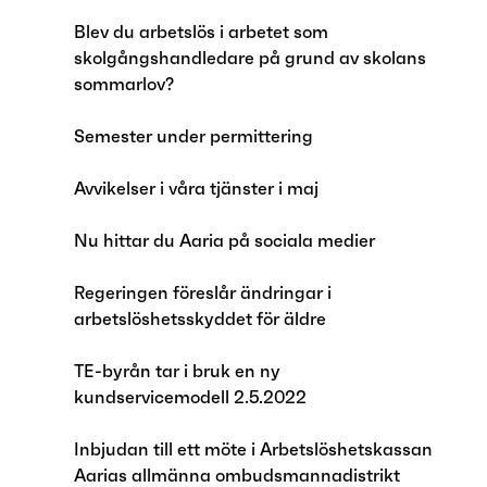
Blev du arbetslös i arbetet som
skolgångshandledare på grund av skolans
sommarlov?
Semester under permittering
Avvikelser i våra tjänster i maj
Nu hittar du Aaria på sociala medier
Regeringen föreslår ändringar i
arbetslöshetsskyddet för äldre
TE-byrån tar i bruk en ny
kundservicemodell 2.5.2022
Inbjudan till ett möte i Arbetslöshetskassan
Aarias allmänna ombudsmannadistrikt