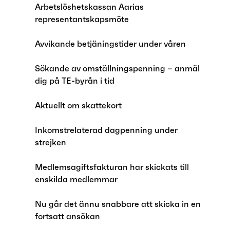
Arbetslöshetskassan Aarias
representantskapsmöte
Avvikande betjäningstider under våren
Sökande av omställningspenning – anmäl
dig på TE-byrån i tid
Aktuellt om skattekort
Inkomstrelaterad dagpenning under
strejken
Medlemsagiftsfakturan har skickats till
enskilda medlemmar
Nu går det ännu snabbare att skicka in en
fortsatt ansökan