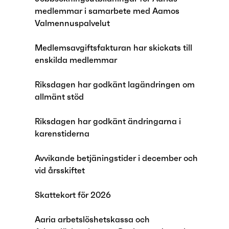
medlemmar i samarbete med Aamos
Valmennuspalvelut
Medlemsavgiftsfakturan har skickats till
enskilda medlemmar
Riksdagen har godkänt lagändringen om
allmänt stöd
Riksdagen har godkänt ändringarna i
karenstiderna
Avvikande betjäningstider i december och
vid årsskiftet
Skattekort för 2026
Aaria arbetslöshetskassa och