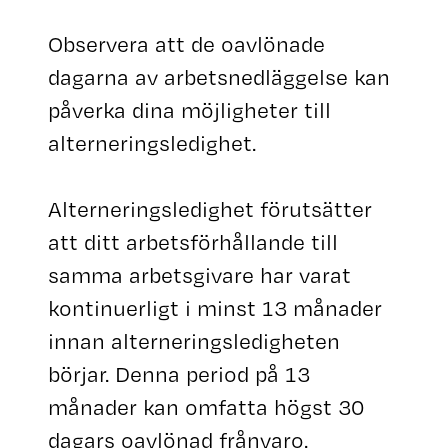
Observera att de oavlönade
dagarna av arbetsnedläggelse kan
påverka dina möjligheter till
alterneringsledighet.
Alterneringsledighet förutsätter
att ditt arbetsförhållande till
samma arbetsgivare har varat
kontinuerligt i minst 13 månader
innan alterneringsledigheten
börjar. Denna period på 13
månader kan omfatta högst 30
dagars oavlönad frånvaro.