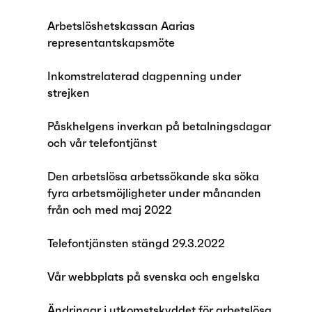
Arbetslöshetskassan Aarias
representantskapsmöte
Inkomstrelaterad dagpenning under
strejken
Påskhelgens inverkan på betalningsdagar
och vår telefontjänst
Den arbetslösa arbetssökande ska söka
fyra arbetsmöjligheter under månanden
från och med maj 2022
Telefontjänsten stängd 29.3.2022
Vår webbplats på svenska och engelska
Ändringar i utkomstskyddet för arbetslösa