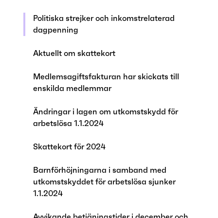
Politiska strejker och inkomstrelaterad
dagpenning
Aktuellt om skattekort
Medlemsagiftsfakturan har skickats till
enskilda medlemmar
Ändringar i lagen om utkomstskydd för
arbetslösa 1.1.2024
Skattekort för 2024
Barnförhöjningarna i samband med
utkomstskyddet för arbetslösa sjunker
1.1.2024
Avvikande betjäningstider i december och