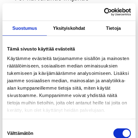
arbetsvillkoret enligt arbetstid, i
kalenderveckor. Huvudregeln är att
minst 18 timmars arbete under en
Suostumus
Yksityiskohdat
Tietoja
kalendervecka tjänar in
arbetsvillkoret.
Tämä sivusto käyttää evästeitä
Käytämme evästeitä tarjoamamme sisällön ja mainosten
räätälöimiseen, sosiaalisen median ominaisuuksien
Enligt regeringens proposition ska
tukemiseen ja kävijämäärämme analysoimiseen. Lisäksi
arbetsvillkoret i fortsättningen
jaamme sosiaalisen median, mainosalan ja analytiikka-
intjänas på basis av den lön som
alan kumppaneillemme tietoja siitä, miten käytät
sivustoamme. Kumppanimme voivat yhdistää näitä
betalats ut under en
tietoja muihin tietoihin, joita olet antanut heille tai joita on
kalendermånad. Minimilönen
kerätty, kun olet käyttänyt heidän palvelujaan.
brutto för intjänande av
Suostumuksen
arbetsvillkoret är 930 euro i
Välttämätön
valinta