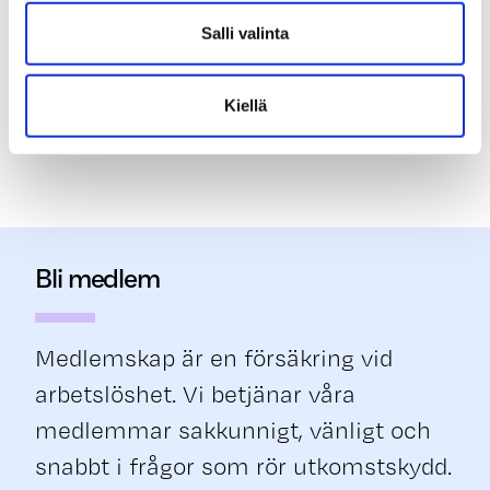
fackförbundet. Meddela oss om du
Salli valinta
vill ge oss en sådan fullmakt.
Kiellä
Bli medlem
Medlemskap är en försäkring vid
arbetslöshet. Vi betjänar våra
medlemmar sakkunnigt, vänligt och
snabbt i frågor som rör utkomstskydd.