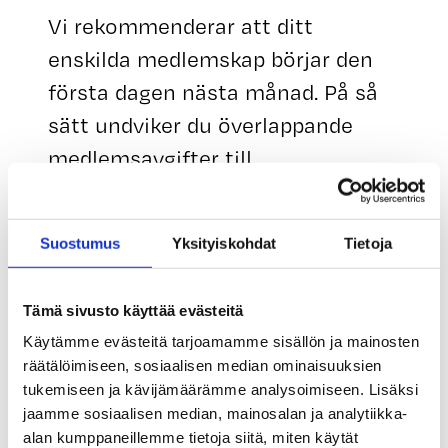
Vi rekommenderar att ditt
enskilda medlemskap börjar den
första dagen nästa månad. På så
sätt undviker du överlappande
medlemsavgifter till
fackförbundet och för enskilda
medlemmar. Då betalar du
Suostumus
Yksityiskohdat
Tietoja
medlemsavgiften till
fackförbundet till slutet av
Tämä sivusto käyttää evästeitä
innevarande månad och
Käytämme evästeitä tarjoamamme sisällön ja mainosten
medlemsavgiften för enskilda
räätälöimiseen, sosiaalisen median ominaisuuksien
medlemmar till
tukemiseen ja kävijämäärämme analysoimiseen. Lisäksi
jaamme sosiaalisen median, mainosalan ja analytiikka-
arbetslöshetskassan från och med
alan kumppaneillemme tietoja siitä, miten käytät