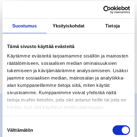
Fund can apply for the allowance
through us. Please familiarise
yourself with the
eligibility criteria
Suostumus
Yksityiskohdat
Tietoja
and
instructions for applicants
before you apply.
Tämä sivusto käyttää evästeitä
Käytämme evästeitä tarjoamamme sisällön ja mainosten
räätälöimiseen, sosiaalisen median ominaisuuksien
tukemiseen ja kävijämäärämme analysoimiseen. Lisäksi
jaamme sosiaalisen median, mainosalan ja analytiikka-
alan kumppaneillemme tietoja siitä, miten käytät
sivustoamme. Kumppanimme voivat yhdistää näitä
tietoja muihin tietoihin, joita olet antanut heille tai joita on
Become a member
kerätty, kun olet käyttänyt heidän palvelujaan.
Suostumuksen
Unemployment fund membership
Välttämätön
valinta