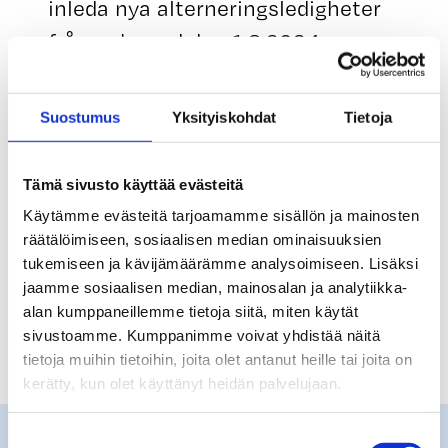
inleda nya alterneringsledigheter
från och med den 1.8.2024.
Mer information
Suostumus
Yksityiskohdat
Tietoja
Om du har frågor om
Tämä sivusto käyttää evästeitä
alterneringsersättning, vänligen
Käytämme evästeitä tarjoamamme sisällön ja mainosten
räätälöimiseen, sosiaalisen median ominaisuuksien
kontakta vår kundtjänst.
tukemiseen ja kävijämäärämme analysoimiseen. Lisäksi
jaamme sosiaalisen median, mainosalan ja analytiikka-
alan kumppaneillemme tietoja siitä, miten käytät
sivustoamme. Kumppanimme voivat yhdistää näitä
tietoja muihin tietoihin, joita olet antanut heille tai joita on
kerätty, kun olet käyttänyt heidän palvelujaan.
Suostumuksen